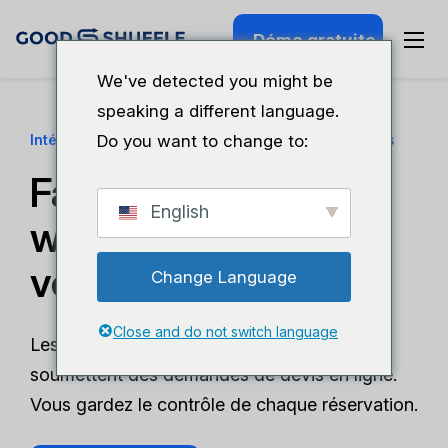
Démo gratuite
We've detected you might be
speaking a different language.
Intégration d'un site web de location d'événements
Do you want to change to:
Faites de votre site
English
web votre meilleur
vendeur.
Change Language
Close and do not switch language
Les clients consultent votre inventaire et
soumettent des demandes de devis en ligne.
Vous gardez le contrôle de chaque réservation.