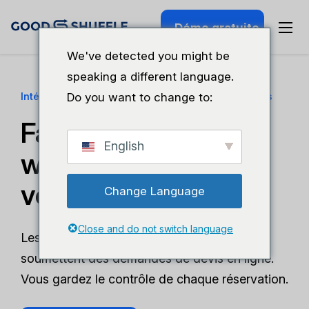
Démo gratuite
We've detected you might be
speaking a different language.
Intégration d'un site web de location d'événements
Do you want to change to:
Faites de votre site
English
web votre meilleur
vendeur.
Change Language
Close and do not switch language
Les clients consultent votre inventaire et
soumettent des demandes de devis en ligne.
Vous gardez le contrôle de chaque réservation.