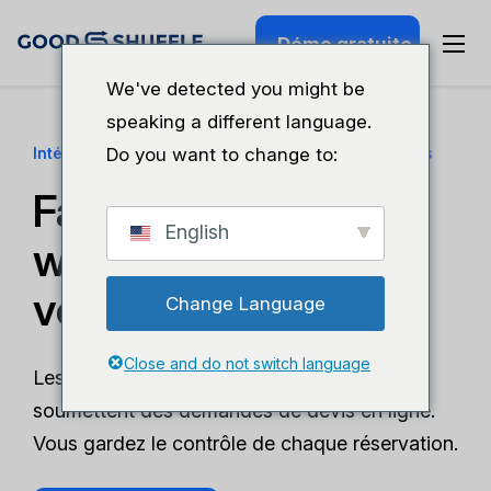
Démo gratuite
We've detected you might be
speaking a different language.
Intégration d'un site web de location d'événements
Do you want to change to:
Faites de votre site
English
web votre meilleur
vendeur.
Change Language
Close and do not switch language
Les clients consultent votre inventaire et
soumettent des demandes de devis en ligne.
Vous gardez le contrôle de chaque réservation.