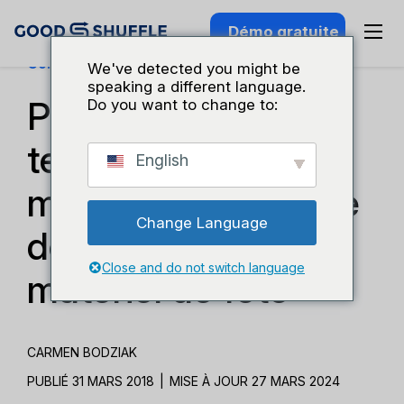
Démo gratuite
Connaissance Du Secteur
We've detected you might be
speaking a different language.
Principales
Do you want to change to:
tendances en
English
matière d'inventaire
Change Language
de location de
Close and do not switch language
matériel de fête
CARMEN BODZIAK
PUBLIÉ 31 MARS 2018
|
MISE À JOUR 27 MARS 2024