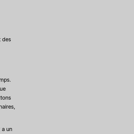
t des
emps.
que
ttons
naires,
y a un