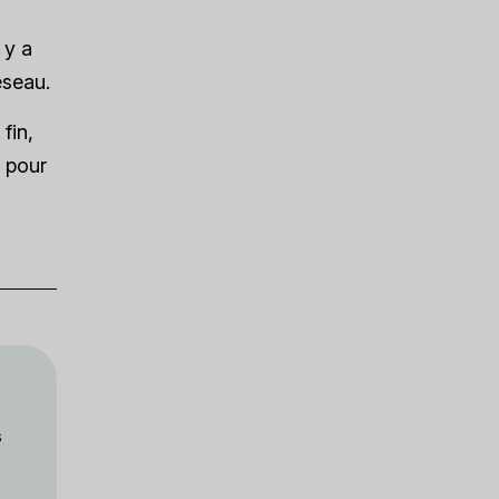
 y a
éseau.
fin,
t pour
s