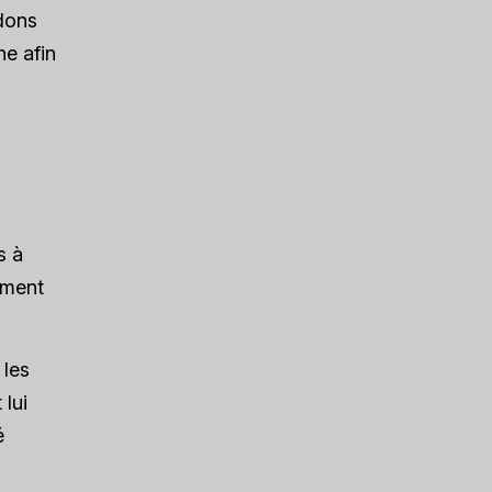
rdons
ne afin
s à
ement
 les
lui
é