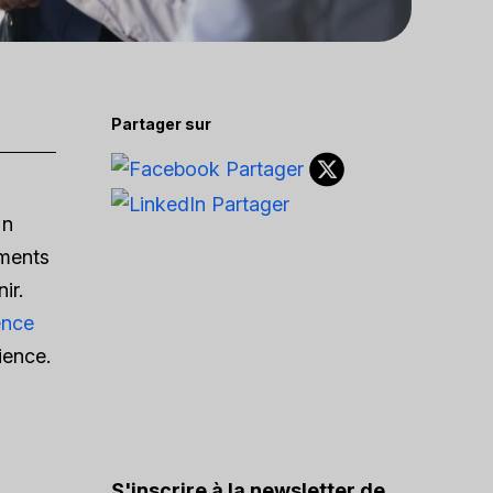
Partager sur
Un
ements
ir.
ence
ience.
S'inscrire à la newsletter de