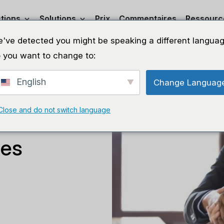
tions
Solutions
Prix
Commentaires
Ressourc
've detected you might be speaking a different languag
 you want to change to:
English
Change Languag
Close and do not switch language
ce à la
des