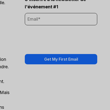
le.
l'événement #1
tion
ndre.
nt.
 Mais
ns