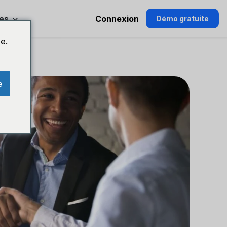
es
Connexion
Démo gratuite
e.
e