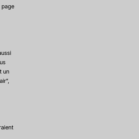
a page
aussi
lus
t un
ir”,
raient