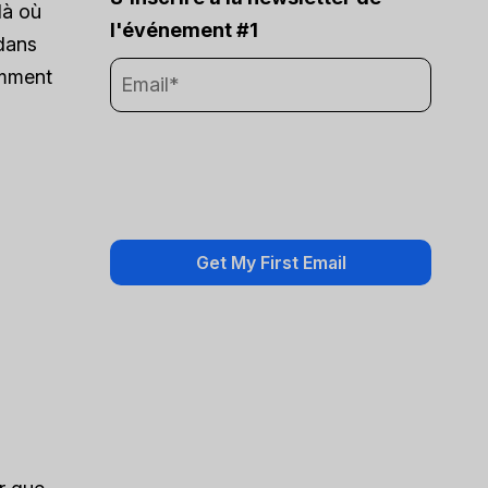
là où
l'événement #1
 dans
omment