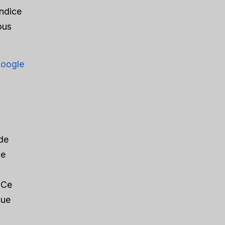
indice
ous
Google
 de
de
 Ce
que