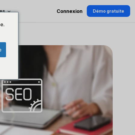
es
Connexion
Démo gratuite
e.
e