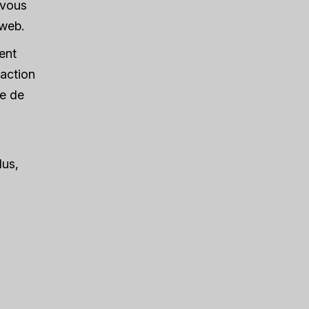
 vous
 web.
ent
'action
re de
lus,