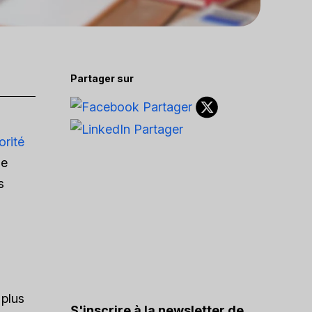
Partager sur
orité
de
s
 plus
S'inscrire à la newsletter de