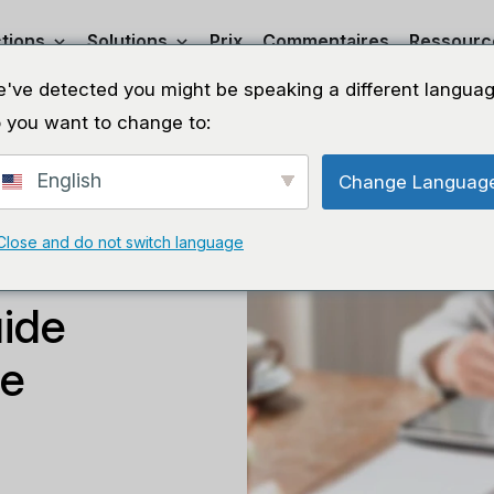
tions
Solutions
Prix
Commentaires
Ressourc
've detected you might be speaking a different languag
 you want to change to:
English
Change Languag
Close and do not switch language
ionnels de
uide
ge