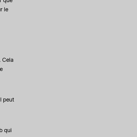
r que
r le
. Cela
de
l peut
b qui