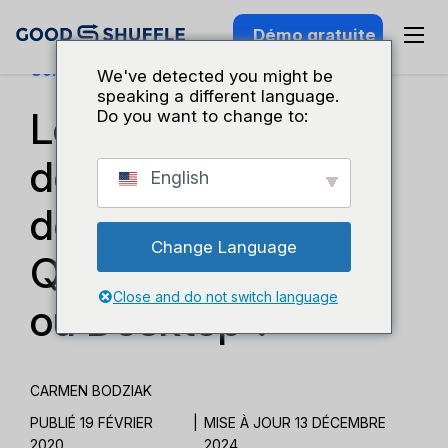
Démo gratuite
Connaissance Du Secteur
We've detected you might be
speaking a different language.
Les professionnels
Do you want to change to:
de l'événementiel
English
doivent-ils utiliser
Change Language
QuickBooks Online
Close and do not switch language
ou Desktop ?
CARMEN BODZIAK
PUBLIÉ 19 FÉVRIER
|
MISE À JOUR 13 DÉCEMBRE
2020
2024