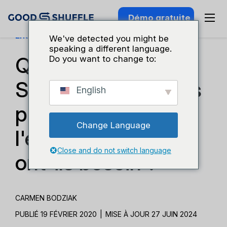
Démo gratuite
Entreprises Et Croissance
We've detected you might be
speaking a different language.
Qu'est-ce qu'un
Do you want to change to:
SOP et pourquoi les
English
professionnels de
Change Language
l'événementiel en
Close and do not switch language
ont-ils besoin ?
CARMEN BODZIAK
PUBLIÉ 19 FÉVRIER 2020
|
MISE À JOUR 27 JUIN 2024