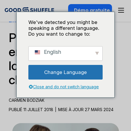
Démo gratuite
Entreprises Et Croissance
We've detected you might be
speaking a different language.
Protéger mon
Do you want to change to:
entreprise de
English
location contre les
Change Language
clients difficiles
Close and do not switch language
CARMEN BODZIAK
PUBLIÉ 11 JUILLET 2018
|
MISE À JOUR 27 MARS 2024