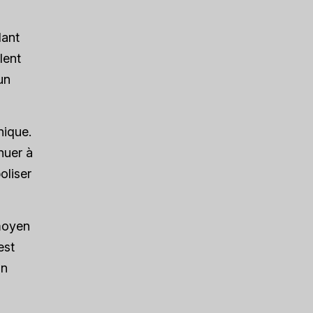
dant
lent
un
nique.
nuer à
oliser
 moyen
est
un