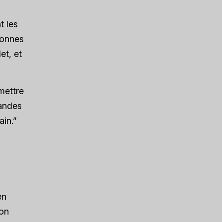
t les
sonnes
et, et
 mettre
randes
ain.”
en
son