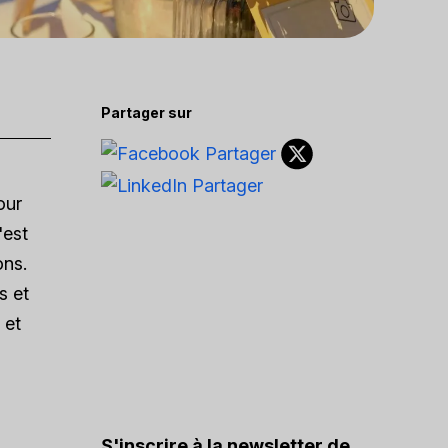
Partager sur
our
'est
ons.
s et
 et
S'inscrire à la newsletter de