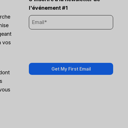
l'événement #1
arche
mise
geant
à vos
 dont
es
 vous