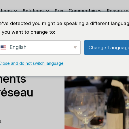
tions
Solutions
Prix
Commentaires
Ressourc
've detected you might be speaking a different languag
 you want to change to:
English
Change Languag
Close and do not switch language
ments
réseau
4