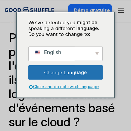
Démo gratuite
Connaissance Du Secteur
We've detected you might be
speaking a different language.
Pourquoi les
Do you want to change to:
professionnels de
English
l'événementiel ont-
Change Language
ils besoin d'un
Close and do not switch language
logiciel de location
d'événements basé
sur le cloud ?