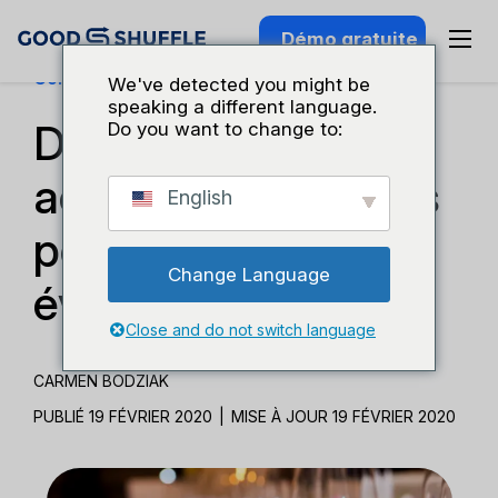
Démo gratuite
Connaissance Du Secteur
We've detected you might be
speaking a different language.
Dois-je louer ou
Do you want to change to:
acheter des articles
English
pour mon
Change Language
événement ?
Close and do not switch language
CARMEN BODZIAK
PUBLIÉ 19 FÉVRIER 2020
|
MISE À JOUR 19 FÉVRIER 2020