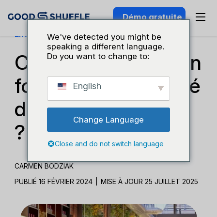
Démo gratuite
Entreprises Et Croissance
We've detected you might be
speaking a different language.
Comment devenir un
Do you want to change to:
fournisseur privilégié
English
d'un lieu de réunion
Change Language
?
Close and do not switch language
CARMEN BODZIAK
PUBLIÉ 16 FÉVRIER 2024
|
MISE À JOUR 25 JUILLET 2025