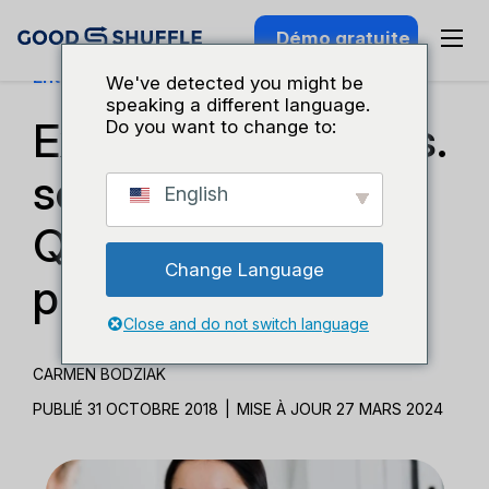
Démo gratuite
Entreprises Et Croissance
We've detected you might be
speaking a different language.
Expérience client vs.
Do you want to change to:
service client :
English
Qu'est-ce qui est le
Change Language
plus important ?
Close and do not switch language
CARMEN BODZIAK
PUBLIÉ 31 OCTOBRE 2018
|
MISE À JOUR 27 MARS 2024