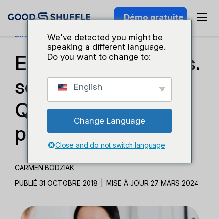
Démo gratuite
Entreprises Et Croissance
We've detected you might be
speaking a different language.
Expérience client vs.
Do you want to change to:
service client :
English
Qu'est-ce qui est le
Change Language
plus important ?
Close and do not switch language
CARMEN BODZIAK
PUBLIÉ 31 OCTOBRE 2018
|
MISE À JOUR 27 MARS 2024