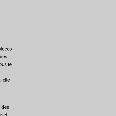
pièces
ires
ous le
-elle
, des
e et