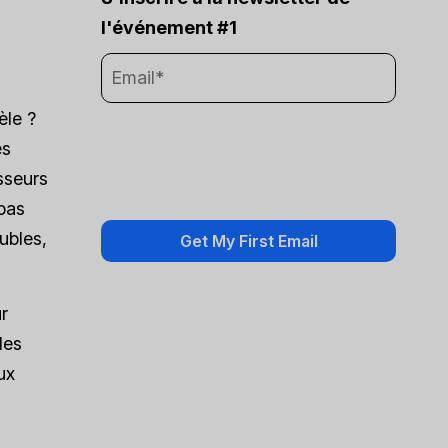
l'événement #1
èle ?
és
sseurs
 pas
ubles,
r
des
ux