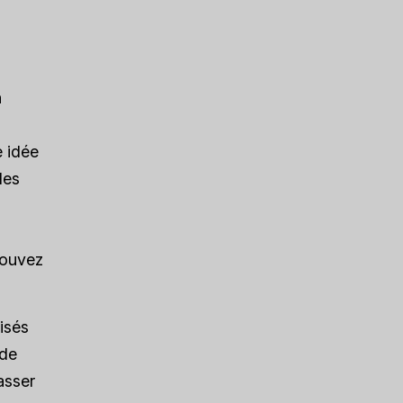
n
e idée
les
pouvez
lisés
 de
asser