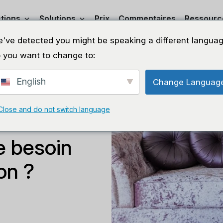
tions
Solutions
Prix
Commentaires
Ressourc
've detected you might be speaking a different languag
 you want to change to:
English
Change Languag
Close and do not switch language
cation
e besoin
on ?