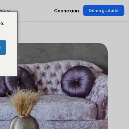
es
Connexion
Démo gratuite
e.
e