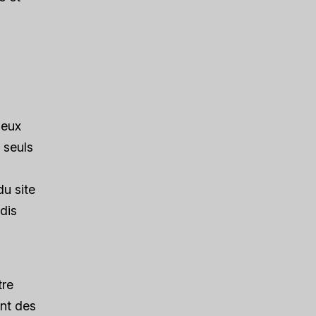
ieux
 seuls
du site
dis
n
tre
ant des