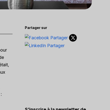
Partager sur
pour
 de
tait,
aux
.
:
S'inscrire à la newsletter de