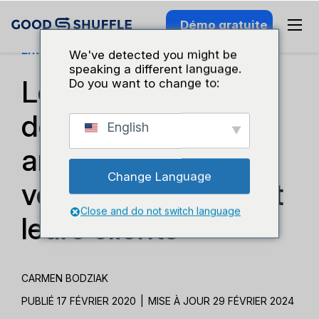
Démo gratuite
Entreprises Et Croissance
We've detected you might be
speaking a different language.
Les professionnels
Do you want to change to:
de l'événementiel
English
améliorent leurs
Change Language
ventes en éduquant
Close and do not switch language
leurs clients
CARMEN BODZIAK
PUBLIÉ 17 FÉVRIER 2020
|
MISE À JOUR 29 FÉVRIER 2024