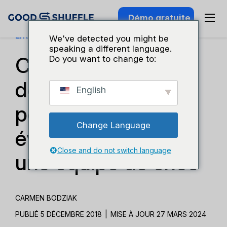
Démo gratuite
Entreprises Et Croissance
We've detected you might be
speaking a different language.
Conseils sur la
Do you want to change to:
dotation en
English
personnel pour les
Change Language
événements : Créer
Close and do not switch language
une équipe de choc
CARMEN BODZIAK
PUBLIÉ 5 DÉCEMBRE 2018
|
MISE À JOUR 27 MARS 2024