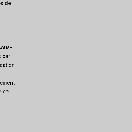
es de
 sous-
 par
ocation
uement
e ce