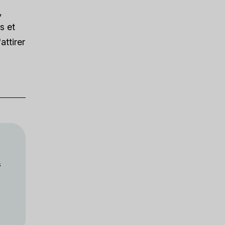
,
s et
attirer
s