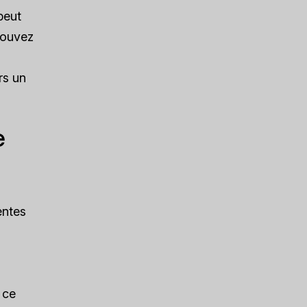
peut
 pouvez
rs un
e
entes
 ce