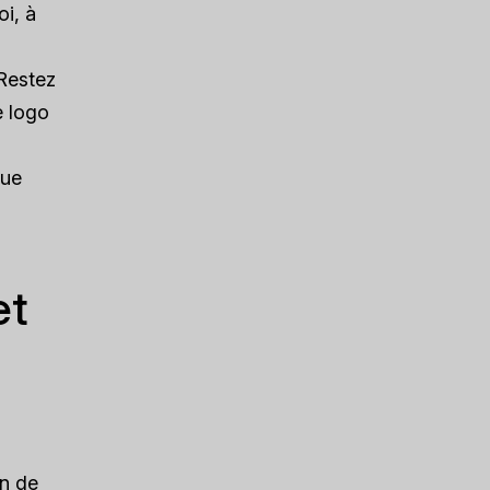
i, à
 Restez
e logo
que
et
on de