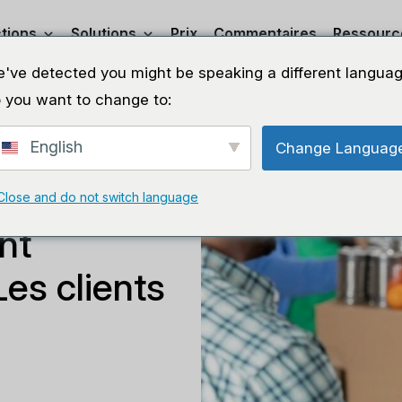
tions
Solutions
Prix
Commentaires
Ressourc
've detected you might be speaking a different languag
 you want to change to:
English
Change Languag
e
Close and do not switch language
nt
es clients