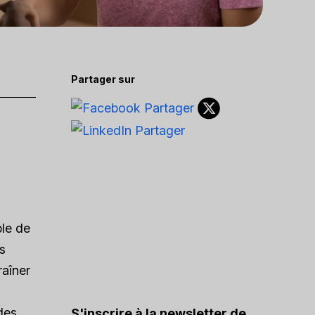
Partager sur
ble de
s
raîner
des
S'inscrire à la newsletter de