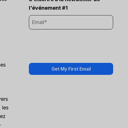
l'événement #1
les
vers
 les
sez
-