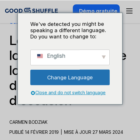
Démo gratuite
Connaissance Du Secteur
We've detected you might be
speaking a different language.
Les pièges à éviter
Do you want to change to:
lors de l'achat d'une
English
location
Change Language
d'événements
Close and do not switch language
d'occasion
CARMEN BODZIAK
PUBLIÉ 14 FÉVRIER 2019
|
MISE À JOUR 27 MARS 2024