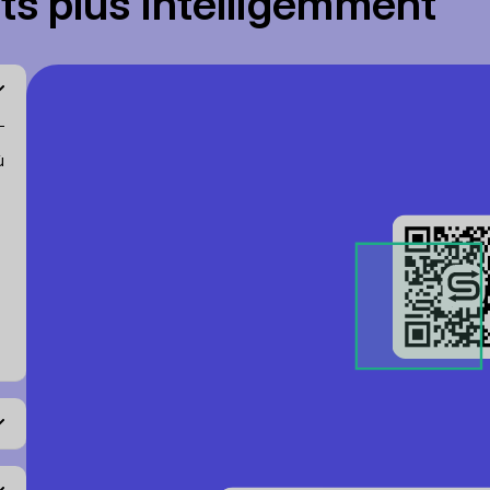
s plus intelligemment
ù