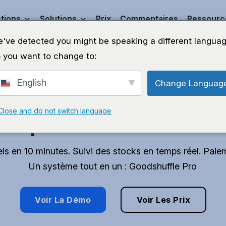
tions
Solutions
Prix
Commentaires
Ressourc
've detected you might be speaking a different languag
 you want to change to:
English
Change Languag
vez du temps pour f
Close and do not switch language
que vous aimez.
ls en 10 minutes. Suivi des stocks en temps réel. Paie
Un système tout en un : Goodshuffle Pro
Voir La Démo
Voir Les Prix