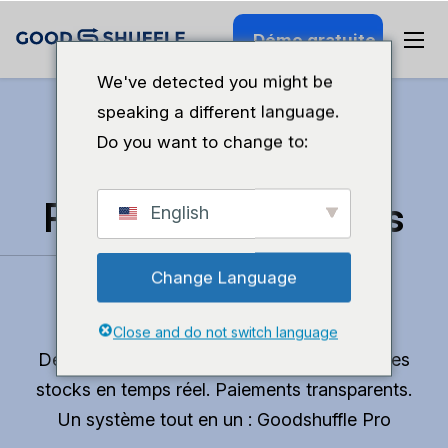
Démo gratuite
We've detected you might be
speaking a different language.
Do you want to change to:
Retrouvez du temps
English
pour faire ce que
Change Language
vous aimez.
Close and do not switch language
Devis professionnels en 10 minutes. Suivi des
stocks en temps réel. Paiements transparents.
Un système tout en un : Goodshuffle Pro