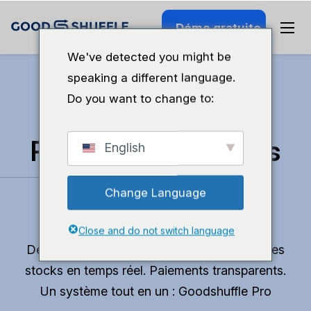
Démo gratuite
We've detected you might be
speaking a different language.
Do you want to change to:
Retrouvez du temps
English
pour faire ce que
Change Language
vous aimez.
Close and do not switch language
Devis professionnels en 10 minutes. Suivi des
stocks en temps réel. Paiements transparents.
Un système tout en un : Goodshuffle Pro