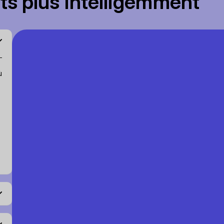
s plus intelligemment
ù