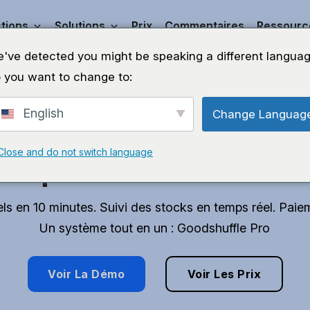
tions
Solutions
Prix
Commentaires
Ressourc
've detected you might be speaking a different languag
 you want to change to:
English
Change Languag
vez du temps pour f
Close and do not switch language
que vous aimez.
ls en 10 minutes. Suivi des stocks en temps réel. Paie
Un système tout en un : Goodshuffle Pro
Voir La Démo
Voir Les Prix