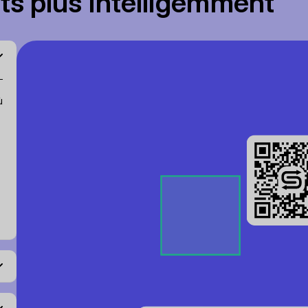
s plus intelligemment
ù