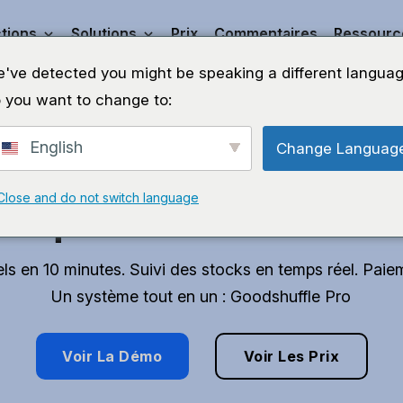
tions
Solutions
Prix
Commentaires
Ressourc
've detected you might be speaking a different languag
 you want to change to:
English
Change Languag
vez du temps pour f
Close and do not switch language
que vous aimez.
ls en 10 minutes. Suivi des stocks en temps réel. Paie
Un système tout en un : Goodshuffle Pro
Voir La Démo
Voir Les Prix