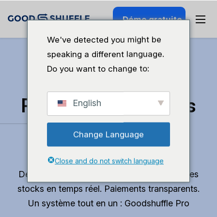
Démo gratuite
We've detected you might be
speaking a different language.
Do you want to change to:
Retrouvez du temps
English
pour faire ce que
Change Language
vous aimez.
Close and do not switch language
Devis professionnels en 10 minutes. Suivi des
stocks en temps réel. Paiements transparents.
Un système tout en un : Goodshuffle Pro