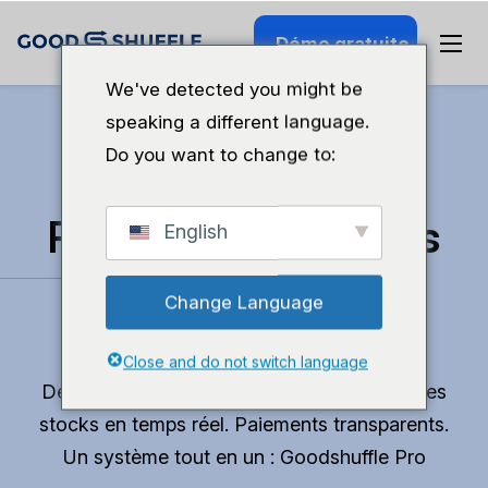
Démo gratuite
We've detected you might be
speaking a different language.
Do you want to change to:
Retrouvez du temps
English
pour faire ce que
Change Language
vous aimez.
Close and do not switch language
Devis professionnels en 10 minutes. Suivi des
stocks en temps réel. Paiements transparents.
Un système tout en un : Goodshuffle Pro