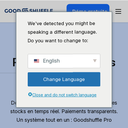
Démo gratuite
We've detected you might be
speaking a different language.
Do you want to change to:
Retrouvez du temps
English
pour faire ce que
Change Language
vous aimez.
Close and do not switch language
Devis professionnels en 10 minutes. Suivi des
stocks en temps réel. Paiements transparents.
Un système tout en un : Goodshuffle Pro