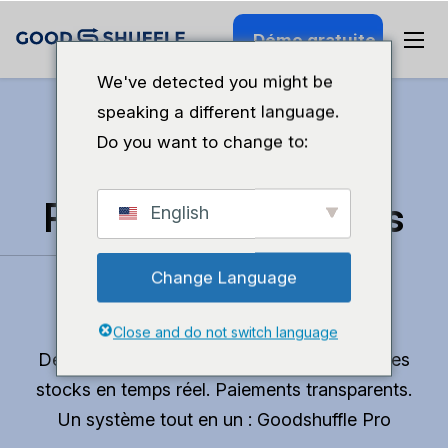
Démo gratuite
We've detected you might be
speaking a different language.
Do you want to change to:
Retrouvez du temps
English
pour faire ce que
Change Language
vous aimez.
Close and do not switch language
Devis professionnels en 10 minutes. Suivi des
stocks en temps réel. Paiements transparents.
Un système tout en un : Goodshuffle Pro