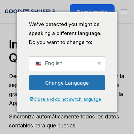
Demo gratis
We've detected you might be
speaking a different language.
Integración con
Do you want to change to:
QuickBooks Online
English
Dedica menos tiempo a la contabilidad y ten la
Change Language
seguridad de que tus datos están protegidos
gracias a nuestra integración certificada por la
Close and do not switch language
App Store de QuickBooks.
Sincroniza automáticamente todos los datos
contables para que puedas: