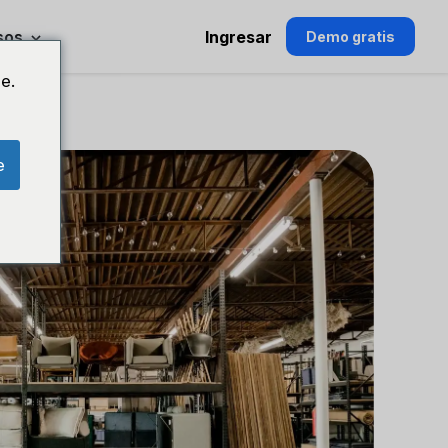
sos
Ingresar
Demo gratis
e.
e