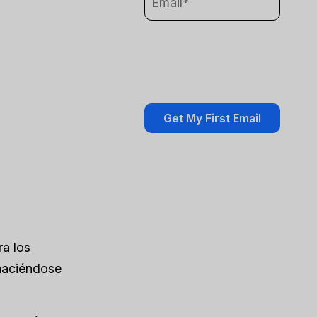
ra los
 haciéndose