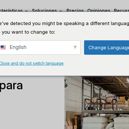
terísticas
Soluciones
Precios
Opiniones
Recur
've detected you might be speaking a different languag
 you want to change to:
English
Change Languag
Close and do not switch language
ión del
 para