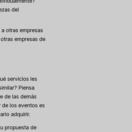
ndividualmente?
ezas del
 a otras empresas
si otras empresas de
é servicios les
imilar? Piensa
te de las demás
r de los eventos es
rio adquirir.
tu propuesta de