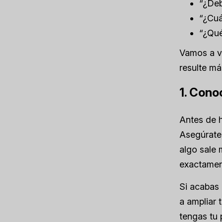
“¿Deb
“¿Cuá
“¿Qué
Vamos a v
resulte má
1. Cono
Antes de h
Asegúrate 
algo sale 
exactamen
Si acabas
a ampliar 
tengas tu 