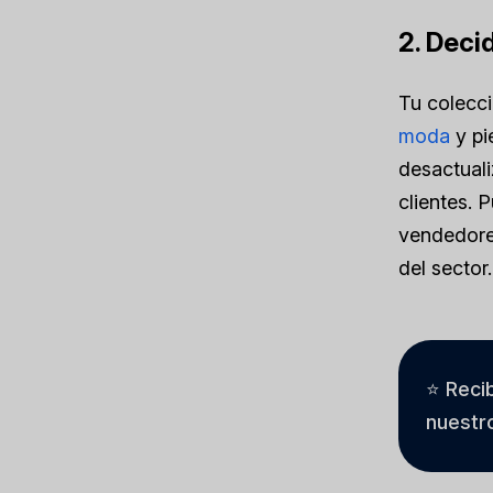
2. Deci
Tu colecc
moda
y pi
desactuali
clientes. 
vendedores
del sector.
⭐ Reci
nuestro