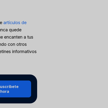
de
artículos de
nunca quede
ue encanten a tus
ando con otros
tines informativos
uscríbete
hora