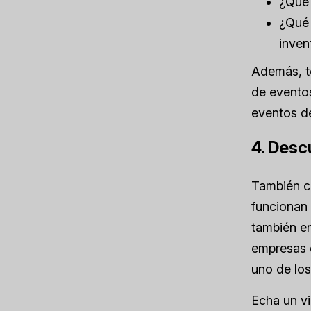
¿Qué 
¿Qué 
inven
Además, t
de eventos
eventos de
4. Desc
También co
funcionan 
también en
empresas d
uno de los
Echa un vi