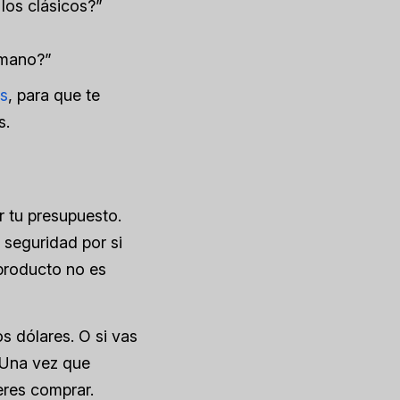
 los clásicos?”
a mano?”
as
, para que te
s.
r tu presupuesto.
 seguridad por si
l producto no es
s dólares. O si vas
 Una vez que
eres comprar.