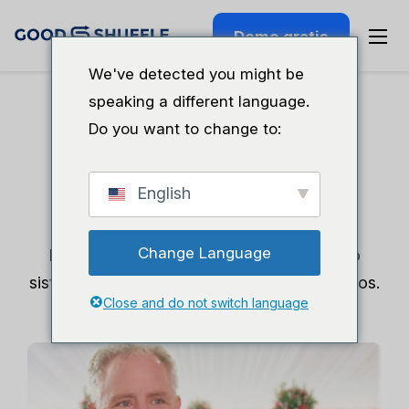
Demo gratis
We've detected you might be
speaking a different language.
Do you want to change to:
Eventos de
fabricación
English
Change Language
Pasar del caos a la confianza con un solo
sistema que gestiona más de 60 000 artículos.
Close and do not switch language