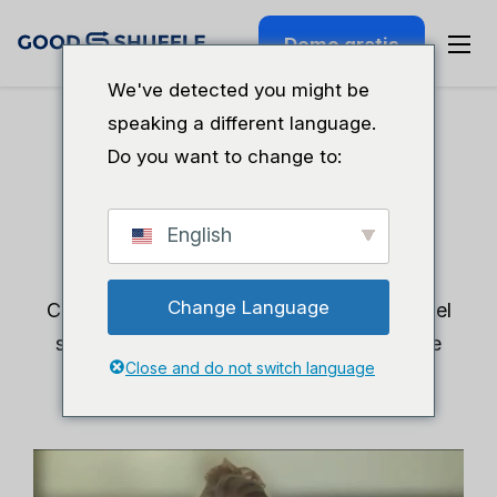
Demo gratis
We've detected you might be
speaking a different language.
Do you want to change to:
Lost Barn Event
Rentals
English
Change Language
Cómo una pareja sin experiencia previa en el
sector logró crear un próspero negocio de
Close and do not switch language
alquiler sin dejar sus trabajos diarios.