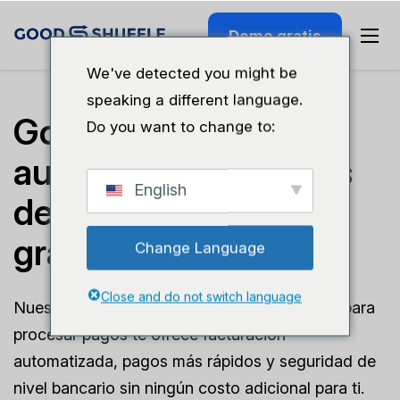
Demo gratis
We've detected you might be
speaking a different language.
Goodshuffle Pro
Do you want to change to:
automatiza los pagos
English
de forma segura y
gratuita
Change Language
Close and do not switch language
Nuestra perfecta integración con Stripe.com para
procesar pagos te ofrece facturación
automatizada, pagos más rápidos y seguridad de
nivel bancario sin ningún costo adicional para ti.