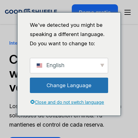
Demo gratis
We've detected you might be
speaking a different language.
Integración de sitios web de alquiler para eventos
Do you want to change to:
Convierte tu sitio
English
web en tu mejor
vendedor.
Change Language
Close and do not switch language
Los clientes consultan tu inventario y envían
solicitudes de cotización en línea. Tú
mantienes el control de cada reserva.