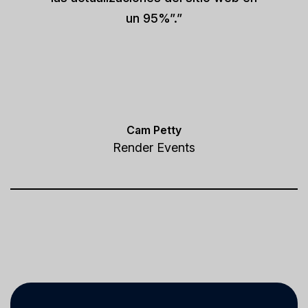
un 95%”.”
Cam Petty
Render Events