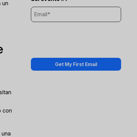
n un
e
sitan
o con
, una