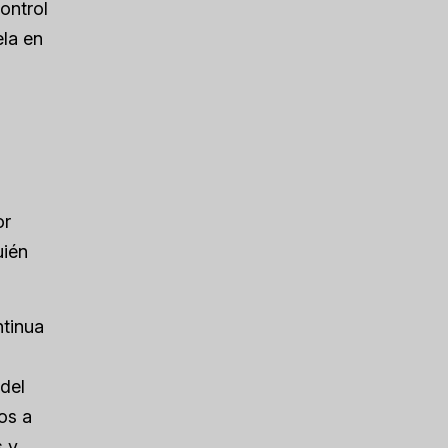
ontrol
ela en
or
uién
ntinua
del
os a
s y