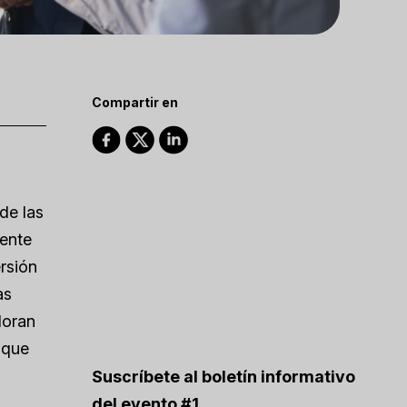
Compartir en
de las
iente
rsión
as
loran
oque
Suscríbete al boletín informativo
del evento #1