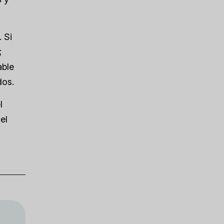
 Si
;
able
dos.
l
el