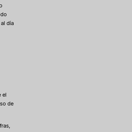
o
ado
al día
 el
eso de
fras,