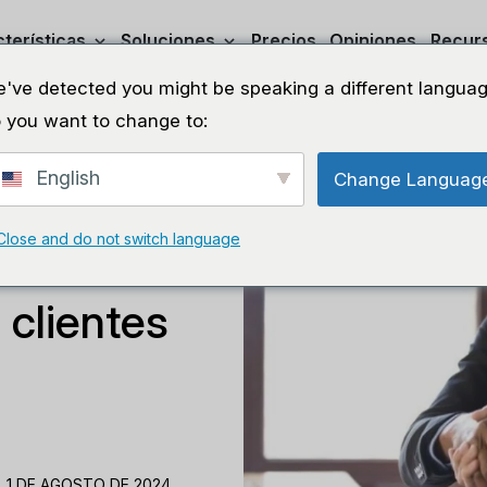
terísticas
Soluciones
Precios
Opiniones
Recur
've detected you might be speaking a different languag
 you want to change to:
English
Change Languag
Close and do not switch language
al cliente
clientes
 1 DE AGOSTO DE 2024