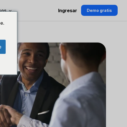
sos
Ingresar
Demo gratis
e.
e