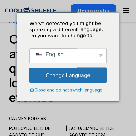
Demo gratis
Negocios Y Crecimiento
We've detected you might be
speaking a different language.
Consejos de
Do you want to change to:
atención al cliente
English
que ENCANTAN a
Change Language
los clientes de
Close and do not switch language
eventos
CARMEN BODZIAK
PUBLICADO EL 15 DE
|
ACTUALIZADO EL 1 DE
AGOSTO DE 2019
AGOSTO DE 2024