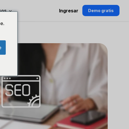
sos
Ingresar
Demo gratis
e.
e