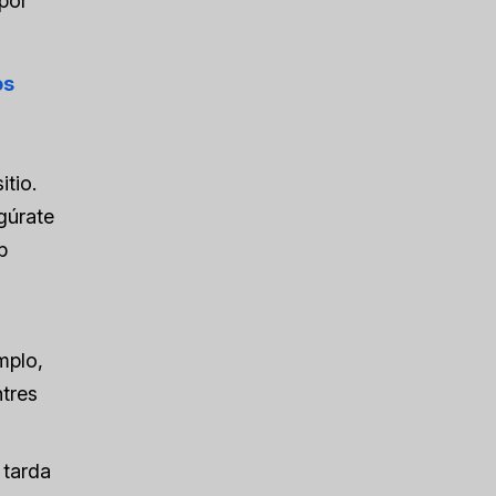
por
os
itio.
gúrate
b
mplo,
ntres
 tarda