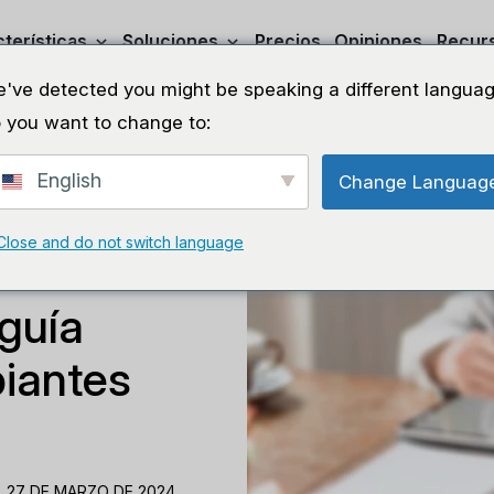
terísticas
Soluciones
Precios
Opiniones
Recur
've detected you might be speaking a different languag
 you want to change to:
English
Change Languag
Close and do not switch language
es del
 guía
piantes
 27 DE MARZO DE 2024