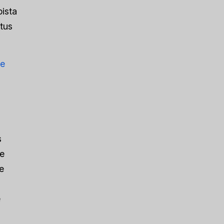
pista
 tus
de
s
de
e
e