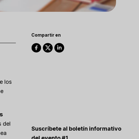
Compartir en
e los
se
os
s del
Suscríbete al boletín informativo
nea
del evento #1