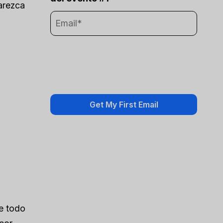
arezca
l
ue todo