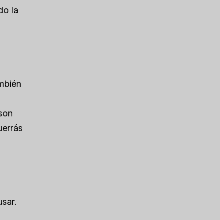
do la
ambién
 son
uerrás
usar.