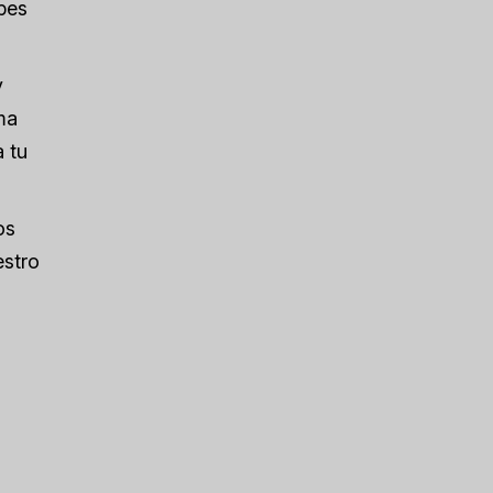
bes
y
ma
a tu
os
estro