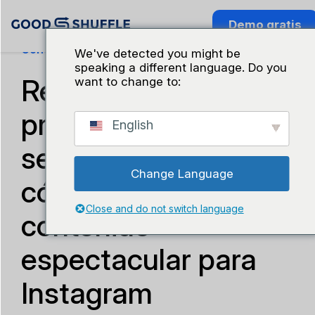
Demo gratis
Conocimiento Del Sector
We've detected you might be
speaking a different language. Do you
Redes sociales para
want to change to:
profesionales del
English
sector de eventos:
Change Language
cómo crear
Close and do not switch language
contenido
espectacular para
Instagram