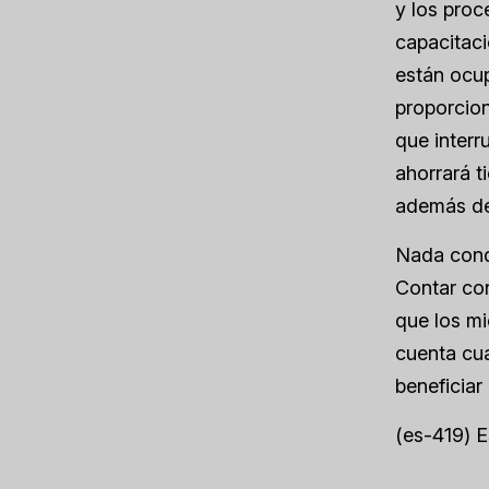
y los pro
capacitaci
están ocu
proporcion
que interr
ahorrará t
además de
Nada cond
Contar co
que los mi
cuenta cu
beneficiar
(es-419) 