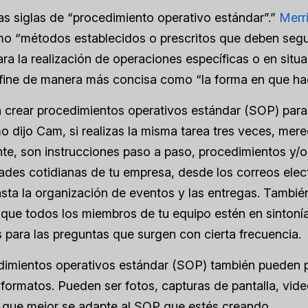
s siglas de “procedimiento operativo estándar”.”
Merr
mo “métodos establecidos o prescritos que deben segu
para la realización de operaciones específicas o en situ
fine de manera más concisa como “la forma en que hac
crear procedimientos operativos estándar (SOP) para 
 dijo Cam, si realizas la misma tarea tres veces, mer
e, son instrucciones paso a paso, procedimientos y/o
dades cotidianas de tu empresa, desde los correos elec
asta la organización de eventos y las entregas. Tambié
 que todos los miembros de tu equipo estén en sintoní
 para las preguntas que surgen con cierta frecuencia.
dimientos operativos estándar (SOP) también pueden 
 formatos. Pueden ser fotos, capturas de pantalla, vid
 que mejor se adapte al SOP que estés creando.