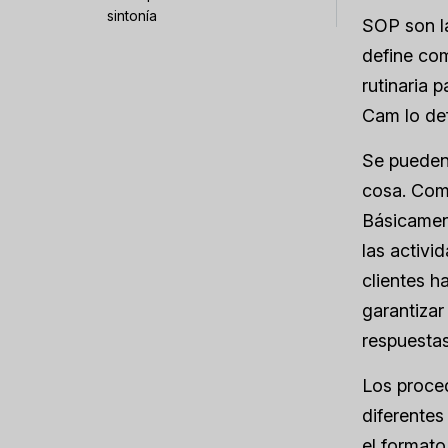
sintonía
SOP son la
define co
rutinaria 
Cam lo de
Se pueden 
cosa. Como
Básicament
las activi
clientes h
garantizar
respuestas
Los proce
diferentes
el formato