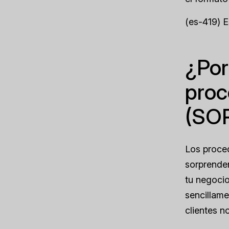
(es-419) 
¿Por
proc
(SOP
Los proced
sorprenden
tu negoci
sencillame
clientes no