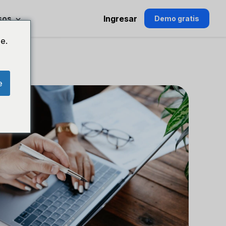
sos
Ingresar
Demo gratis
e.
e