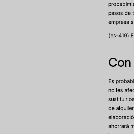
procedimi
pasos de t
empresa s
(es-419) 
Con 
Es probabl
no les afe
sustituirl
de alquile
elaboraci
ahorrará 