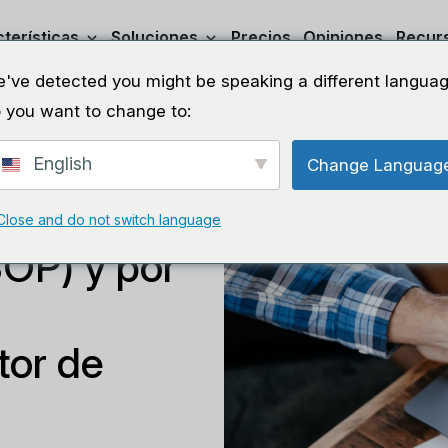
terísticas
Soluciones
Precios
Opiniones
Recur
've detected you might be speaking a different languag
 you want to change to:
English
Change Languag
iento
Close and do not switch language
SOP) y por
tor de