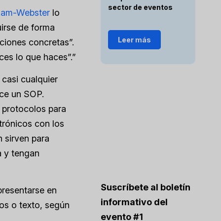
sector de eventos
iam-Webster
lo
irse de forma
Leer más
aciones concretas”.
es lo que haces”.”
casi cualquier
ece un SOP.
 protocolos para
trónicos con los
n sirven para
a y tengan
Suscríbete al boletín
presentarse en
informativo del
eos o texto, según
evento #1