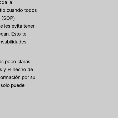
oda la
afío cuando todos
r (SOP)
 les evita tener
scan. Esto te
nsabilidades,
s poco claras.
os
y
El hecho de
formación por su
 solo puede