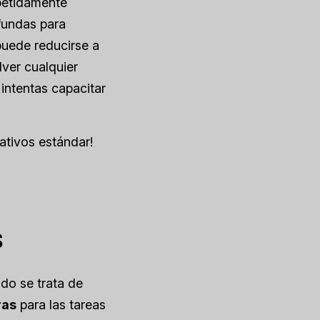
epetidamente
 fundas para
puede reducirse a
lver cualquier
intentas capacitar
ativos estándar!
s
do se trata de
ras
para las tareas