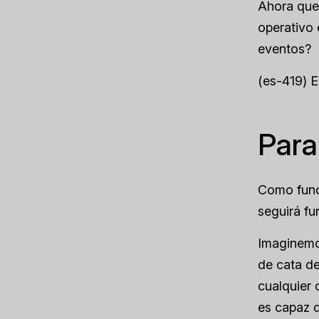
Ahora que
operativo 
eventos?
(es-419) 
Para
Como funda
seguirá fu
Imaginemos
de cata de
cualquier 
es capaz d