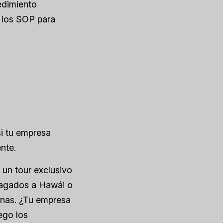
edimiento
 los SOP para
i tu empresa
nte.
 un tour exclusivo
 pagados a Hawái o
manas. ¿Tu empresa
ego los