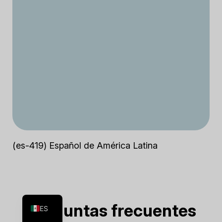
(es-419) Español de América Latina
FR
EN
Preguntas frecuentes
ES