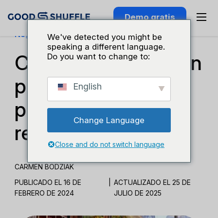
Demo gratis
Negocios Y Crecimiento
We've detected you might be
speaking a different language.
Cómo convertirse en
Do you want to change to:
proveedor
English
preferente de un
Change Language
recinto
Close and do not switch language
CARMEN BODZIAK
PUBLICADO EL 16 DE
|
ACTUALIZADO EL 25 DE
FEBRERO DE 2024
JULIO DE 2025