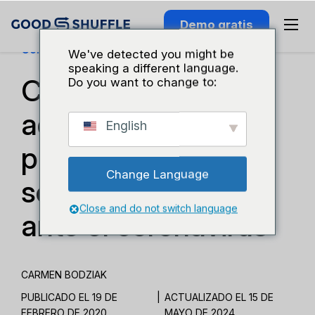
Demo gratis
Conocimiento Del Sector
We've detected you might be
speaking a different language.
Cómo se están
Do you want to change to:
adaptando los
English
profesionales del
Change Language
sector de eventos
Close and do not switch language
ante el coronavirus
CARMEN BODZIAK
PUBLICADO EL 19 DE
|
ACTUALIZADO EL 15 DE
FEBRERO DE 2020
MAYO DE 2024