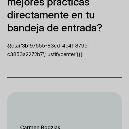
mejores prácticas
directamente en tu
bandeja de entrada?
{{cta(‘3b197555-83cd-4c4f-879e-
c3853a2272b7′,’justifycenter’)}}
Carmen Bodziak