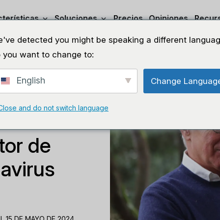
terísticas
Soluciones
Precios
Opiniones
Recur
've detected you might be speaking a different languag
 you want to change to:
English
Change Languag
Close and do not switch language
ando los
tor de
avirus
L 15 DE MAYO DE 2024