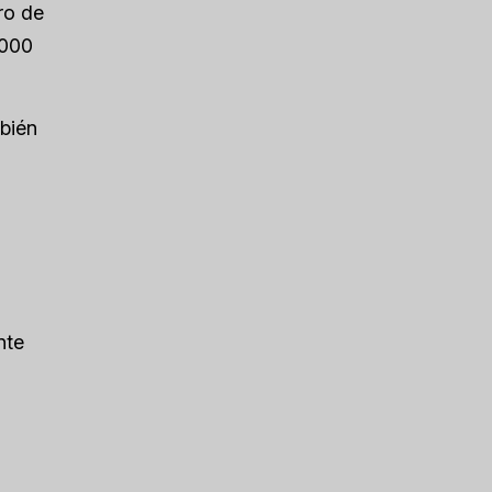
ro de
.000
mbién
nte