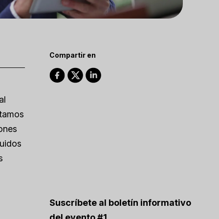
Compartir en
al
stamos
iones
luidos
s
Suscríbete al boletín informativo
del evento #1