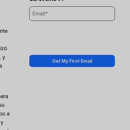
nte
izó
, y
a
para
su
po a
 y