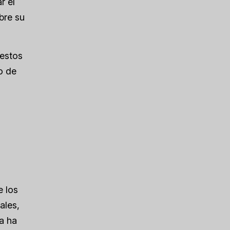
r el
bre su
 estos
o de
e los
ales,
a ha