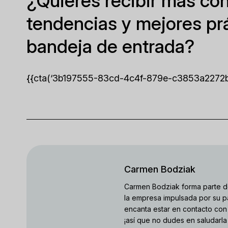
¿Quieres recibir más con
tendencias y mejores pr
bandeja de entrada?
{{cta(‘3b197555-83cd-4c4f-879e-c3853a2272b7′,
Carmen Bodziak
Carmen Bodziak forma parte d
la empresa impulsada por su pa
encanta estar en contacto con 
¡así que no dudes en saludarla