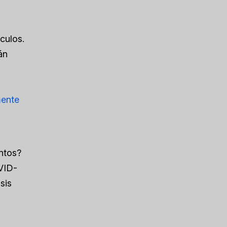
culos.
án
mente
entos?
VID-
sis