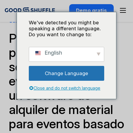
Demo gratis
Conocimiento Del Sector
We've detected you might be
speaking a different language.
Por qué los
Do you want to change to:
profesionales del
English
sector de los
Change Language
eventos necesitan
Close and do not switch language
un software de
alquiler de material
para eventos basado