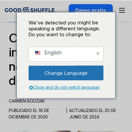
Demo gratis
Negocios Y Crecimiento
We've detected you might be
speaking a different language.
Cómo generar más
Do you want to change to:
ingresos para mi
English
negocio de eventos
Change Language
de inmediato
Close and do not switch language
CARMEN BODZIAK
PUBLICADO EL 16 DE
|
ACTUALIZADO EL 20 DE
DICIEMBRE DE 2020
JUNIO DE 2024