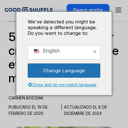
Demo gratis
Conocimiento Del Sector
We've detected you might be
speaking a different language.
5 maneras de hacer
Do you want to change to:
crecer mi negocio de
English
eventos con el
Change Language
marketing digital
Close and do not switch language
CARMEN BODZIAK
PUBLICADO EL 19 DE
|
ACTUALIZADO EL 6 DE
FEBRERO DE 2020
DICIEMBRE DE 2024