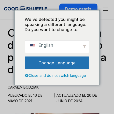
Demo gratis
Noticias De Goodshuffle
We've detected you might be
speaking a different language.
Cómo la integración
Do you want to change to:
de nuestro sitio web
English
potencia su empresa
Change Language
de eventos
Close and do not switch language
CARMEN BODZIAK
PUBLICADO EL 16 DE
|
ACTUALIZADO EL 20 DE
MAYO DE 2021
JUNIO DE 2024