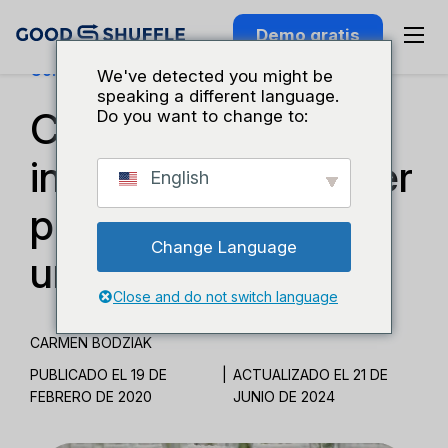
Demo gratis
Conocimiento Del Sector
We've detected you might be
speaking a different language.
Cómo gestionar el
Do you want to change to:
inventario de alquiler
English
para eventos como
Change Language
un profesional
Close and do not switch language
CARMEN BODZIAK
PUBLICADO EL 19 DE
|
ACTUALIZADO EL 21 DE
FEBRERO DE 2020
JUNIO DE 2024