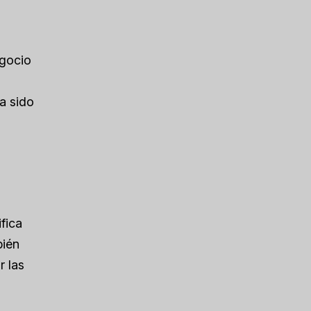
egocio
a sido
fica
bién
r las
a