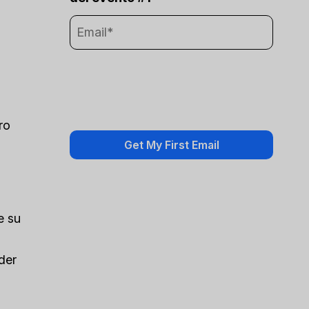
ro
e su
der