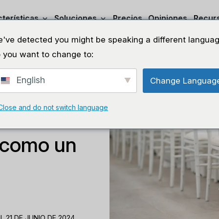
terísticas
Soluciones
Precios
Opiniones
Recur
've detected you might be speaking a different languag
 you want to change to:
English
Change Languag
Close and do not switch language
ventario de
s como un
 21 DE JUNIO DE 2024