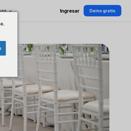
sos
Ingresar
Demo gratis
e.
e