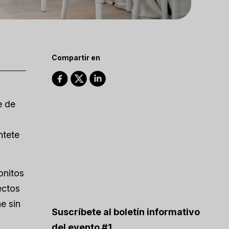
Compartir en
e de
u
ntete
onitos
ectos
e sin
Suscríbete al boletín informativo
del evento #1