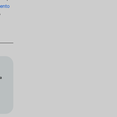
ento
o
 a