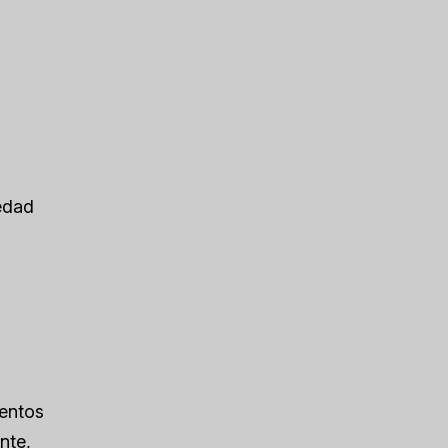
iedad
mentos
nte,