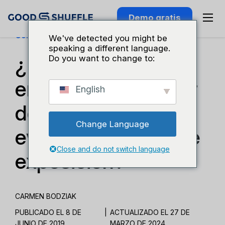
Demo gratis
Conocimiento Del Sector
We've detected you might be
speaking a different language.
¿Necesita mi
Do you want to change to:
empresa de alquiler
English
de material para
Change Language
eventos una sala de
Close and do not switch language
exposición?
CARMEN BODZIAK
PUBLICADO EL 8 DE
|
ACTUALIZADO EL 27 DE
JUNIO DE 2019
MARZO DE 2024